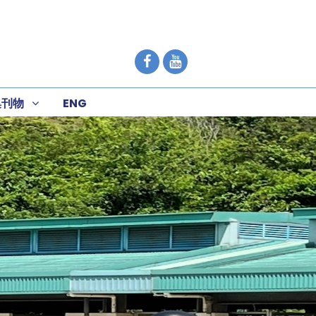
集刊物
ENG