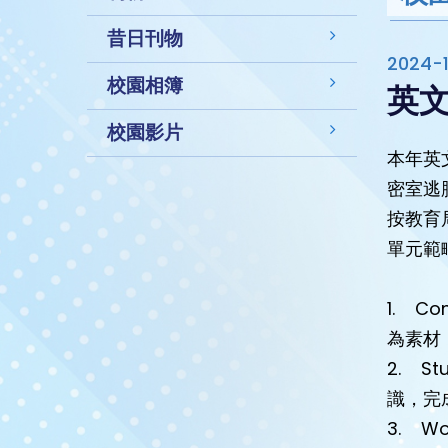
昔日刊物
2024-1
校園相簿
英
校園影片
本年英
密室逃
按教育
單元範
1. C
為素材
2. St
識，完
3. W