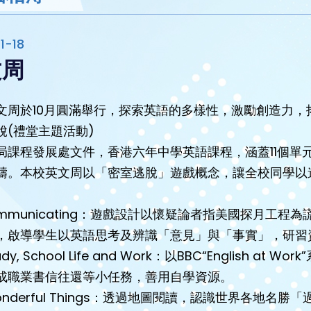
1-18
文周
文周於10月圓滿舉行，探索英語的多樣性，激勵創造力，
脫(禮堂主題活動)
局課程發展處文件，香港六年中學英語課程，涵蓋11個單
疇。本校英文周以「密室逃脫」遊戲概念，讓全校同學以
ommunicating：遊戲設計以懷疑論者指美國探月工程為謊言作
，啟導學生以英語思考及辨識「意見」與「事實」，研習
udy, School Life and Work：以BBC“Englis
成職業書信往還等小任務，善用自學資源。
onderful Things：透過地圖閱讀，認識世界各地名勝「過度