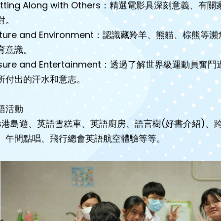
etting Along with Others：精選電影具深刻
對。
ature and Environment：認識藏羚羊、熊貓
育意識。
eisure and Entertainment：透過了解世界級
所付出的汗水和意志。
語活動
 Bus港島遊、英語雪糕車、英語廚房、語言樹(好書介紹
、午間點唱、飛行總會英語航空體驗等等。