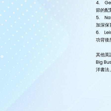
4. G
節的配
5. N
加深保
6. L
功背後
其他英
Big
洋書法