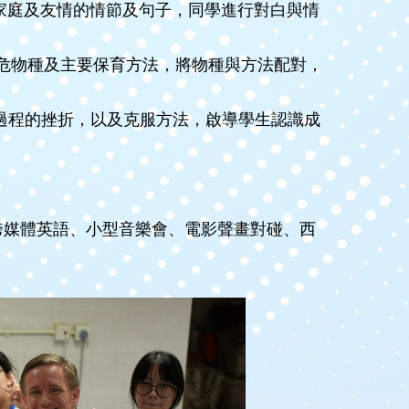
意義、有關家庭及友情的情節及句子，同學進行對白與情
、棕熊等瀕危物種及主要保育方法，將物種與方法配對，
運動員奮鬥過程的挫折，以及克服方法，啟導學生認識成
)、跨媒體英語、小型音樂會、電影聲畫對碰、西