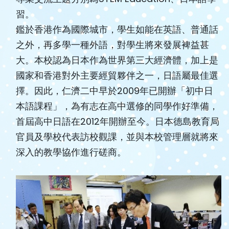
習。
鑑於香港作為國際城市，學生如能在英語、普通話
之外，再多學一種外語，對學生將來發展裨益甚
大。本校認為日本作為世界第三大經濟體，加上是
國家和香港對外主要經貿夥伴之一，日語屬最佳選
擇。因此，仁濟二中早於2009年已開辦「初中日
本語課程」，為有志在高中選修的同學作好準備，
首屆高中日語在2012年開辦至今。日本德島教育局
官員及學校代表訪校觀課，並與本校管理層就將來
深入的教學協作進行磋商。