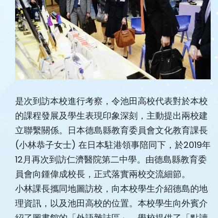
是次到訪本校進行考察，令池田高校代表對於本校
的課程發展及學生表現印象深刻，主動提出兩校建
立聯繫關係。日本德島縣教育委員會文化教育課長
(小林恭子女士) 在日本駐港領事陪同下，於2019年
12月再次到訪仁濟醫院第二中學。由德島縣教育委
員會向鍾偉成校長，正式落實兩校交流細節。
小林課長攜同地圖訪校，向本校學生介紹德島的地
理資訊，以及池田高校的位置。本校學生向外賓介
紹了圖書館的「外語雜誌區」，學校提供了「點讀