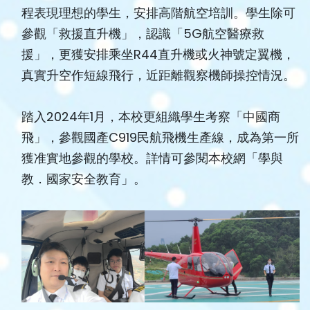
程表現理想的學生，安排高階航空培訓。學生除可
參觀「救援直升機」，認識「5G航空醫療救
援」，更獲安排乘坐R44直升機或火神號定翼機，
真實升空作短線飛行，近距離觀察機師操控情況。
踏入2024年1月，本校更組織學生考察「中國商
飛」，參觀國產C919民航飛機生產線，成為第一所
獲准實地參觀的學校。詳情可參閱本校網「學與
教．國家安全教育」。