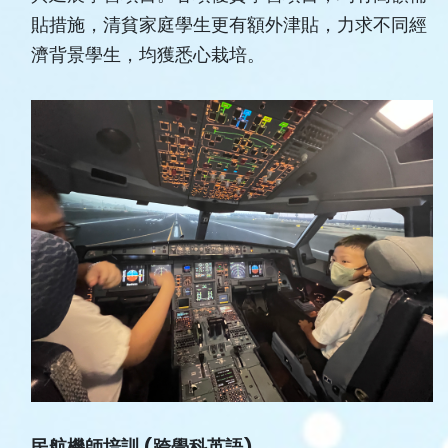
貼措施，清貧家庭學生更有額外津貼，力求不同經
濟背景學生，均獲悉心栽培。
民航機師培訓
(
跨學科英語
)