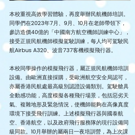
本校重視高效學習體驗，再度舉辦民航機師培訓。
同學們在2023年7月、9月、10月在老師帶領下，
參訪造價40億的「中國南方航空機師訓練中心」，
接受正規民航機師模擬駕駛訓練，每人均可駕駛民
航Airbus A320、波音737客機模擬飛行器。
本校同學操作的模擬飛行器，屬正規民航機師培訓
設備。由歐洲直接採購，受歐洲航空安全局認可，
亦屬香港民航處最高級別認證設備類別。駕駛艙具
全動感功能，高度模擬各種飛行場景，包括惡劣天
氣、複雜地形及緊急情況，使機師能夠在高像真度
環境下接受飛行訓練。上述模擬飛行器與國泰航
空、香港航空，以及政府飛行服務隊的現行設備同
級同款。10月舉辦的屬兩日一夜培訓營，為上次課