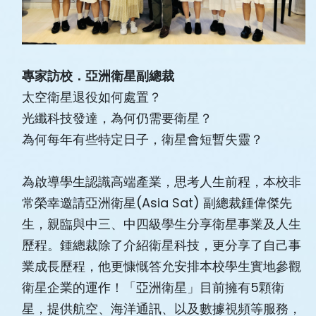
專家訪校．亞洲衛星副總裁
太空衛星退役如何處置？
光纖科技發達，為何仍需要衛星？
為何每年有些特定日子，衛星會短暫失靈？
為啟導學生認識高端產業，思考人生前程，本校非
常榮幸邀請亞洲衛星(Asia Sat) 副總裁鍾偉傑先
生，親臨與中三、中四級學生分享衛星事業及人生
歷程。鍾總裁除了介紹衛星科技，更分享了自己事
業成長歷程，他更慷慨答允安排本校學生實地參觀
衛星企業的運作！「亞洲衛星」目前擁有5顆衛
星，提供航空、海洋通訊、以及數據視頻等服務，