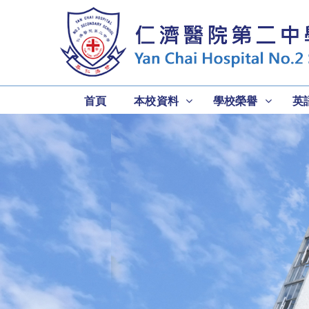
首頁
本校資料
學校榮譽
英