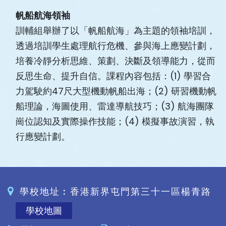
帆船航海領袖
訓輔組舉辦了以「帆船航海」為主題的領袖培訓，
透過培訓學生處理航行危機、參與海上應變計劃，
培養冷靜分析思維、策劃、決斷及領導能力，從而
反思生命、提升自信。課程內容包括：(1) 學習合
力駕駛約47尺大型機動帆船出海；(2) 研習機動帆
船理論，海圖使用、雷達導航技巧；(3) 航海團隊
崗位認知及實際操作技能；(4) 模擬事故演習，執
行應變計劃。
學校地址︰香港新界屯門第三十一區楊青路
學校地圖