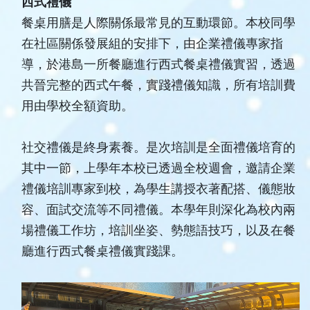
西式禮儀
餐桌用膳是人際關係最常見的互動環節。本校同學
在社區關係發展組的安排下，由企業禮儀專家指
導，於港島一所餐廳進行西式餐桌禮儀實習，透過
共晉完整的西式午餐，實踐禮儀知識，所有培訓費
用由學校全額資助。
社交禮儀是終身素養。是次培訓是全面禮儀培育的
其中一節，上學年本校已透過全校週會，邀請企業
禮儀培訓專家到校，為學生講授衣著配搭、儀態妝
容、面試交流等不同禮儀。本學年則深化為校內兩
場禮儀工作坊，培訓坐姿、勢態語技巧，以及在餐
廳進行西式餐桌禮儀實踐課。