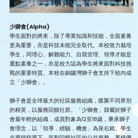
少獅會
(Alpha)
學生面對的將來，除了專業知識和技能，全面素養
更為重要，亦是科技未能完全取代。本校致力栽培
學生，同理心、解難能力、自我管理、領導才能是
重點素養之一，亦是校方認為學生將來面對科技挑
戰的重要特質。本校在銅鑼灣獅子會支持下校內成
立「少獅會」。
獅子會是全球最大的社區服務組織，匯聚不同界別
的精英，以服務回饋社群。「少獅會」隸屬於獅子
會最年輕的組織，成員對象為12至18歲，秉承獅子
會理念，以「領導．經驗．機會」為座右銘。學生
在導師指導下，策劃回饋社區的公益服務，累積優