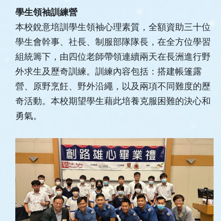
學生領袖訓練營
本校銳意培訓學生領袖心理素質，全額資助三十位
學生會幹事、社長、制服部隊隊長，在全方位學習
組統籌下，由四位老師帶領連續兩天在長洲進行野
外求生及歷奇訓練。訓練內容包括：搭建帳篷露
營、原野烹飪、野外沿繩，以及兩項不同難度的歷
奇活動。本校期望學生藉此培養克服困難的決心和
勇氣。