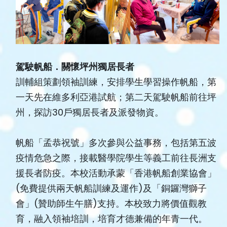
駕駛帆船．關懷坪州獨居長者
訓輔組策劃領袖訓練，安排學生學習操作帆船，第
一天先在維多利亞港試航；第二天駕駛帆船前往坪
州，探訪30戶獨居長者及派發物資。
帆船「孟恭祝號」多次參與公益事務，包括第五波
疫情危急之際，接載醫學院學生等義工前往長洲支
援長者防疫。本校活動承蒙「香港帆船創業協會」
(免費提供兩天帆船訓練及運作)及「銅鑼灣獅子
會」(贊助師生午膳)支持。本校致力將價值觀教
育，融入領袖培訓，培育才德兼備的年青一代。