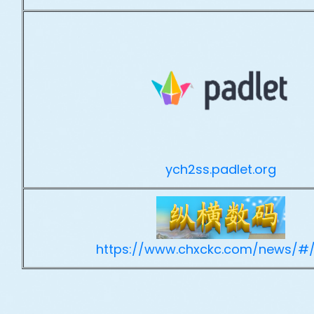
ych2ss.padlet.org
https://www.chxckc.com/news/#