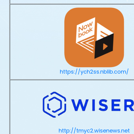
https://ych2ss.nblib.com/
http://tmyc2.wisenews.net