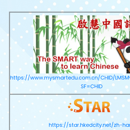
https://www.mysmartedu.com.cn/CHID/LMSMv
SF=CHID
https://star.hkedcity.net/zh-ha