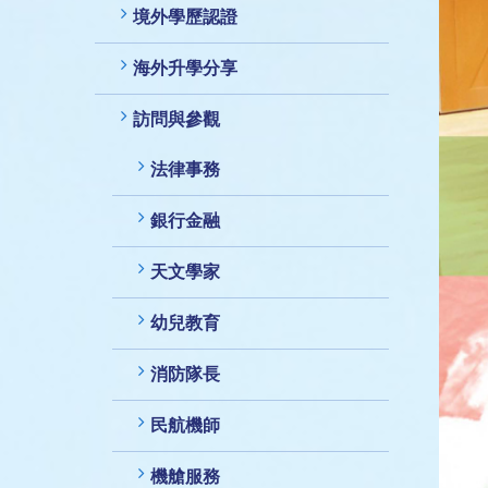
境外學歷認證
海外升學分享
訪問與參觀
法律事務
銀行金融
天文學家
幼兒教育
消防隊長
民航機師
機艙服務