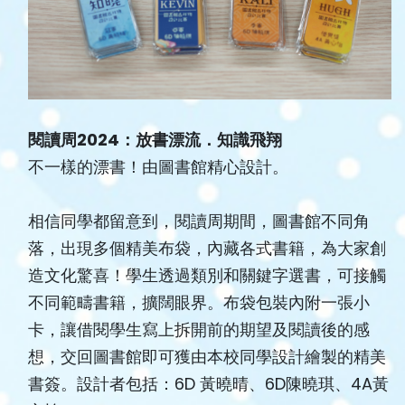
閱讀周
2024
：放書漂流．知識飛翔
不一樣的漂書！由圖書館精心設計。
相信同學都留意到，閱讀周期間，圖書館不同角
落，出現多個精美布袋，內藏各式書籍，為大家創
造文化驚喜！學生透過類別和關鍵字選書，可接觸
不同範疇書籍，擴闊眼界。布袋包裝內附一張小
卡，讓借閱學生寫上拆開前的期望及閱讀後的感
想，交回圖書館即可獲由本校同學設計繪製的精美
書簽。設計者包括：6D 黃曉晴、6D陳曉琪、4A黃