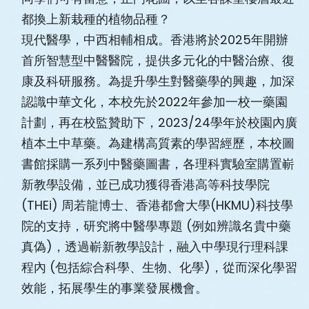
都換上新栽種的植物品種？
現代醫學，中西相輔相成。香港將於2025年開辦
首所智慧型中醫醫院，提供多元化的中醫治療、復
康及科研服務。為提升學生對醫藥學的興趣，加深
認識中華文化，本校先於2022年參加一校一藥園
計劃，再在校監贊助下，2023/24學年於校園內廣
植本土中草藥。為建構高質素的學習經歷，本校圖
書館採購一系列中醫藥圖書，各理科實驗室購置嶄
新教學設備，並已成功獲得香港高等科技學院
(THEi) 周若龍博士、香港都會大學(HKMU)科技學
院的支持，研究將中醫學專題 (例如辨識名貴中藥
真偽)，透過嶄新教學設計，融入中學現行理科課
程內 (包括綜合科學、生物、化學)，從而深化學習
效能，拓展學生的事業發展機會。