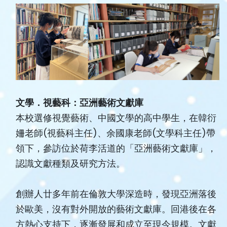
文學．視藝科：亞洲藝術文獻庫
本校選修視覺藝術、中國文學的高中學生，在韓衍
姍老師(視藝科主任)、余國康老師(文學科主任)帶
領下，參訪位於荷李活道的「亞洲藝術文獻庫」，
認識文獻種類及研究方法。
創辦人廿多年前在倫敦大學深造時，發現亞洲落後
於歐美，沒有對外開放的藝術文獻庫。回港後在各
方熱心支持下，逐漸發展和成立至現今規模。文獻