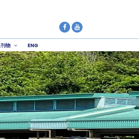
集刊物
ENG